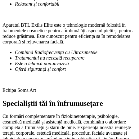
Relaxant și confortabil
Aparatul BTL Exilis Elite este o tehnologie modernă folosită în
tratamentele cosmetice pentru a îmbunătăți aspectul pielii și pentru a
reduce grăsimea. Este cunoscut pentru eficiența sa în remodelarea
corporală și rejuvenarea facială.
Combină Radiofrecvența cu Ultrasunetele
Tratamentul nu necesită recuperare
Este o tehnică non-invazivă
Oferă siguranță și confort
Echipa Soma Art
Specialiștii tăi în înfrumusețare
Cu formări complementare în fiziokinetoterapie, psihologie,
cosmetică medicală și asistență medicală, combinăm o abordare
completă a frumuseții și stării de bine. Experiența noastră reunește
terapii corporale, estetică medicală, proceduri faciale avansate și
tehnici de recuperare, având un singur obiectiv: să ajutăm fiecare