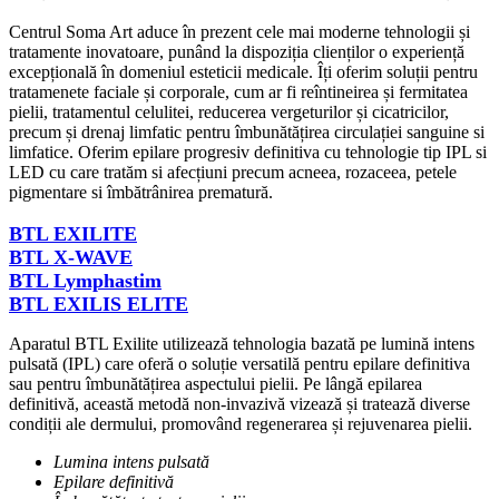
Centrul Soma Art aduce în prezent cele mai moderne tehnologii și
tratamente inovatoare, punând la dispoziția clienților o experiență
excepțională în domeniul esteticii medicale. Îți oferim soluții pentru
tratamenete faciale și corporale, cum ar fi reîntineirea și fermitatea
pielii, tratamentul celulitei, reducerea vergeturilor și cicatricilor,
precum și drenaj limfatic pentru îmbunătățirea circulației sanguine si
limfatice. Oferim epilare progresiv definitiva cu tehnologie tip IPL si
LED cu care tratăm si afecțiuni precum acneea, rozaceea, petele
pigmentare si îmbătrânirea prematură.
BTL EXILITE
BTL X-WAVE
BTL Lymphastim
BTL EXILIS ELITE
Aparatul BTL Exilite utilizează tehnologia bazată pe lumină intens
pulsată (IPL) care oferă o soluție versatilă pentru epilare definitiva
sau pentru îmbunătățirea aspectului pielii. Pe lângă epilarea
definitivă, această metodă non-invazivă vizează și tratează diverse
condiții ale dermului, promovând regenerarea și rejuvenarea pielii.
Lumina intens pulsată
Epilare definitivă