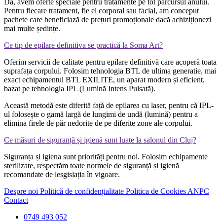
Da, avem oferte speciale pentru tratamente pe tot parcursul anului.
Pentru fiecare tratament, fie el corporal sau facial, am conceput
pachete care beneficiază de prețuri promoționale dacă achiziționezi
mai multe ședințe.
Ce tip de epilare definitiva se practică la Soma Art?
Oferim servicii de calitate pentru epilare definitivă care acoperă toata
suprafața corpului. Folosim tehnologia BTL de ultima generatie, mai
exact echipamentul BTL EXILITE, un aparat modern și eficient,
bazat pe tehnologia IPL (Lumină Intens Pulsată).
Această metodă este diferită față de epilarea cu laser, pentru că IPL-
ul folosește o gamă largă de lungimi de undă (lumină) pentru a
elimina firele de păr nedorite de pe diferite zone ale corpului.
Ce măsuri de siguranță și igienă sunt luate la salonul din Cluj?
Siguranța și igiena sunt priorități pentru noi. Folosim echipamente
sterilizate, respectăm toate normele de siguranță și igienă
recomandate de lesgislația în vigoare.
Despre noi
Politică de confidențialitate
Politica de Cookies
ANPC
Contact
0749 493 052