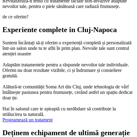
Revitalizeaza-ti tenul cu tratamente faciale non-invazive adaptate
nevoilor tale, pentru o piele sănătoasă care radiază frumusețe.
de ce oferim?
Experiente complete in Cluj-Napoca
Suntem încântați să-ți oferim o experiență completă și personalizată
într-un salon unde tu te aflii în prim plan. Nevoile tale sunt centrul
atenției noastre
Adaptăm tratamentele pentru a răspunde nevoilor tale individuale.
Oferim nu doar rezultate vizibile, ci și îndrumare și consieliere
gratuită.
Alătură-te comunității Soma Art din Cluj, unde tehnologia de vârf
întâlnește pasiunea pentru frumusețe, creând astfel un spațiu dedicat
doar ție.
Hai în salonul care te așteaptă cu nerăbdare să contribuie la
strălucirea ta naturală.
Programează un tratament
Deținem echipament de ultimă generație