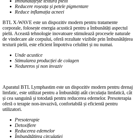
Îmbunătățește textura pielii
Reducere roșeața și petele pigmentare
Reduce inflamația acneei
BTL X-WAVE este un dispozitiv modern pentru tratamente
corporale, folosește energia acustică pentru a îmbunătăți aspectul
pielii. Această tehnologie inovatoare stimulează procesele naturale
de vindecare ale corpului, oferă rezultate vizibile prin îmbunătățirea
texturii pielii, este eficient împotriva celulitei și nu numai.
Unde acustice
Stimularea producției de colagen
Nedureros și non invaziv
Aparatul BTL Lymphastim este un dispozitiv modern pentru drenaj
limfatic, este utilizat pentru a îmbunătăți atât circulația limfatică, cât
și cea sanguină și totodată pentru reducerea edemelor. Presoterapia
oferă o terapie non-invazivă, confortabilă și eficientă pentru
utilizatori.
Presoterapie
Detoxifiere
Reducerea edemelor
Îmbunătățirea circulației