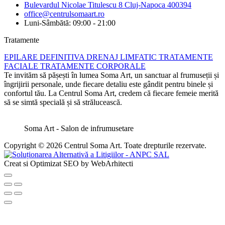
Bulevardul Nicolae Titulescu 8 Cluj-Napoca 400394
office@centrulsomaart.ro
Luni-Sâmbătă: 09:00 - 21:00
Tratamente
EPILARE DEFINITIVA
DRENAJ LIMFATIC
TRATAMENTE
FACIALE
TRATAMENTE CORPORALE
Te invităm să pășești în lumea Soma Art, un sanctuar al frumuseții și
îngrijirii personale, unde fiecare detaliu este gândit pentru binele și
confortul tău. La Centrul Soma Art, credem că fiecare femeie merită
să se simtă specială și să strălucească.
Soma Art - Salon de infrumusetare
Copyright © 2026 Centrul Soma Art. Toate drepturile rezervate.
Creat si Optimizat SEO by WebArhitecti