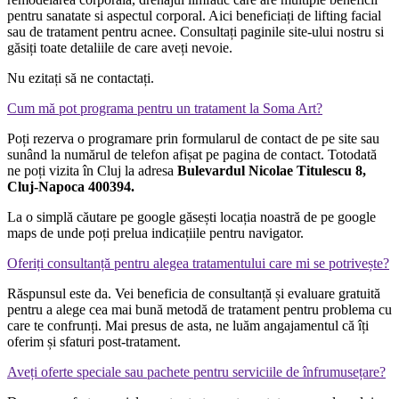
pentru sanatate si aspectul corporal. Aici beneficiați de lifting facial
sau de tratament pentru acnee. Consultați paginile site-ului nostru si
găsiți toate detaliile de care aveți nevoie.
Nu ezitați să ne contactați.
Cum mă pot programa pentru un tratament la Soma Art?
Poți rezerva o programare prin formularul de contact de pe site sau
sunând la numărul de telefon afișat pe pagina de contact. Totodată
ne poți vizita în Cluj la adresa
Bulevardul Nicolae Titulescu 8,
Cluj-Napoca 400394.
La o simplă căutare pe google găsești locația noastră de pe google
maps de unde poți prelua indicațiile pentru navigator.
Oferiți consultanță pentru alegea tratamentului care mi se potrivește?
Răspunsul este da. Vei beneficia de consultanță și evaluare gratuită
pentru a alege cea mai bună metodă de tratament pentru problema cu
care te confrunți. Mai presus de asta, ne luăm angajamentul că îți
oferim și sfaturi post-tratament.
Aveți oferte speciale sau pachete pentru serviciile de înfrumusețare?