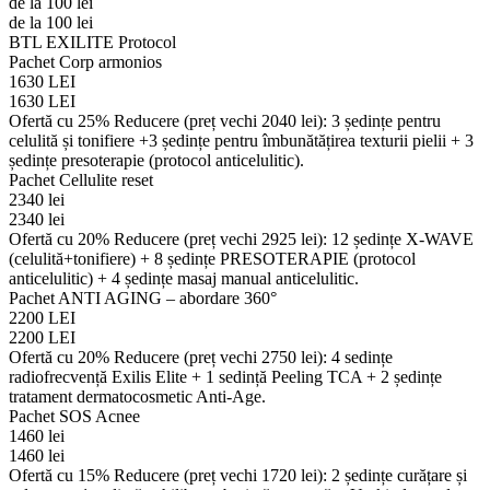
de la 100 lei
de la 100 lei
BTL EXILITE Protocol
Pachet Corp armonios
1630 LEI
1630 LEI
Ofertă cu 25% Reducere (preț vechi 2040 lei): 3 ședințe pentru
celulită și tonifiere +3 ședințe pentru îmbunătățirea texturii pielii + 3
ședințe presoterapie (protocol anticelulitic).
Pachet Cellulite reset
2340 lei
2340 lei
Ofertă cu 20% Reducere (preț vechi 2925 lei): 12 ședințe X-WAVE
(celulită+tonifiere) + 8 ședințe PRESOTERAPIE (protocol
anticelulitic) + 4 ședințe masaj manual anticelulitic.
Pachet ANTI AGING – abordare 360°
2200 LEI
2200 LEI
Ofertă cu 20% Reducere (preț vechi 2750 lei): 4 sedințe
radiofrecvență Exilis Elite + 1 sedință Peeling TCA + 2 ședințe
tratament dermatocosmetic Anti-Age.
Pachet SOS Acnee
1460 lei
1460 lei
Ofertă cu 15% Reducere (preț vechi 1720 lei): 2 ședințe curățare și