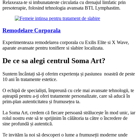
Relaxeaza-te si imbunatateste circulatia cu drenajul limfatic prin
presoterapie, folosind tehnologia avansata BTL Lymphastim.
Remodelare Corporala
Experimenteaza remodelarea corporala cu Exilis Elite si X Wave,
aparate avansate pentru tonifiere si slabire localizata.
De ce sa alegi centrul Soma Art?
Suntem încântați să-ți oferim experiența și pasiunea noastră de peste
10 ani în tratamente estetice.
O echipă de specialiști, împreună cu cele mai avansate tehnologii, te
așteaptă pentru a-ți oferi tratamente personalizate, care să aducă în
prim-plan autenticitatea și frumusețea ta.
La Soma Art, credem că fiecare persoană strălucește în mod unic, iar
rolul nostru este să te sprijinim în călătoria ta către o încredere de
sine profundă și autentică.
Te invităm la noi să descoperi o lume a frumuseții moderne unde